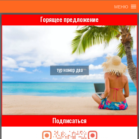
МЕНЮ
Горящее предложение
тур номер два
Подписаться