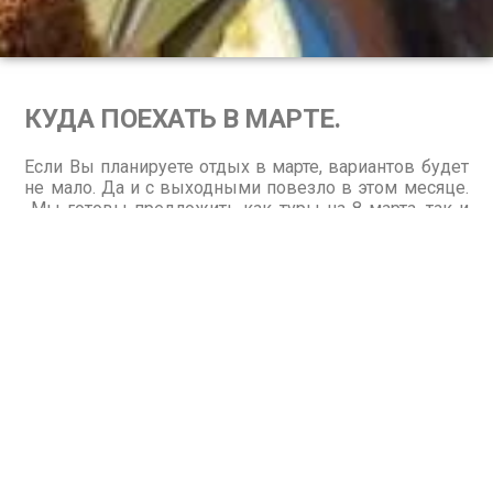
КУДА ПОЕХАТЬ В МАРТЕ.
Если Вы планируете отдых в марте, вариантов будет
не мало. Да и с выходными повезло в этом месяце.
Мы готовы предложить как туры на 8 марта, так и
любые другие путевки на март месяц. Какая же
погода на лучших курортах в марте? Рассмотрим 10
предложений для Вашего отдыха.
ОТДЫХ В ЕВРОПЕ В МАРТЕ.
Что бы понять, куда поехать в марте в Европу,
проследим что же интересного тут происходит
весной. Европейские столицы весной наполнены
музыкой цветами, фестивалями и праздниками.
В Испании
с 15 по 19 марта проходит праздник
начала весны- Фальяс (Fallas). Фигурки