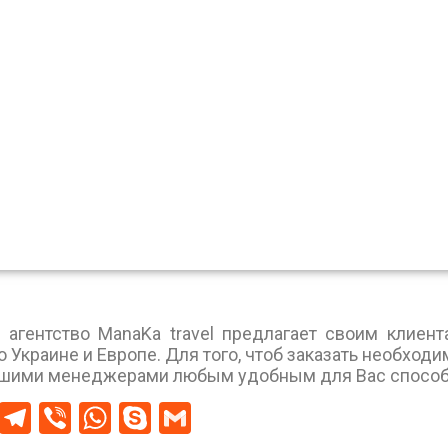
 агентство ManaKa travel предлагает своим клиен
 Украине и Европе. Для того, чтоб заказать необход
нашими менеджерами любым удобным для Вас способ
ook
ssenger
Twitter
Telegram
Viber
WhatsApp
Skype
Gmail