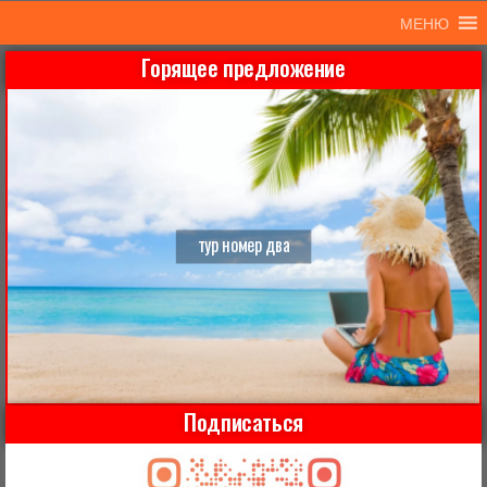
МЕНЮ
Горящее предложение
тур номер два
Подписаться