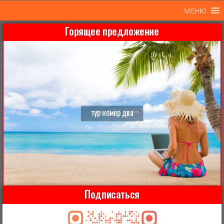
МЕНЮ
Горящее предложение
тур номер два
Подписаться