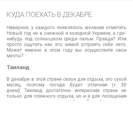
КУДА ПОЕХАТЬ В ДЕКАБРЕ.
Наверное, у каждого появлялось желание отметить
Новый год не в снежной и холодной Украине, а где-
нибудь под солнышком среди пальм…Правда? Или
просто ощутить как это, зимой устроить себе лето.
Может именно в этом году вы осуществите свои
мечты?
Таиланд
В декабре в этой стране сезон для отдыха, это сухой
месяц, поэтому погода будет отличная (+ 30
днем). Таиланд достаточно интересная страна не
только для пляжного отдыха, но и я для посещения
всевозможных экскурсий. Белый песок,
коралловые рифы, экзотические растения и
животные, большое количество Буддийских храмов,
интересная фауна, доброжелательные люди – это
всё вы сможете найти в Таиланде в декабре.