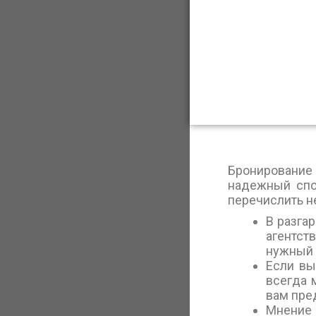
Бронирование
надежный спо
перечислить н
В разга
агентст
нужный 
Если вы
всегда 
вам пре
Мнение 